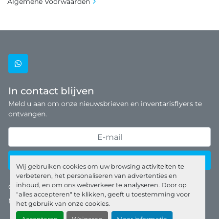
Algemene Voorwaarden
whatsapp
In contact blijven
Meld u aan om onze nieuwsbrieven en inventarisflyers te
ontvangen.
Inschrijven
Wij gebruiken cookies om uw browsing activiteiten te
verbeteren, het personaliseren van advertenties en
inhoud, en om ons webverkeer te analyseren. Door op
Cookies beheren
"alles accepteren" te klikken, geeft u toestemming voor
Machinio System
website door
Machinio
het gebruik van onze cookies.